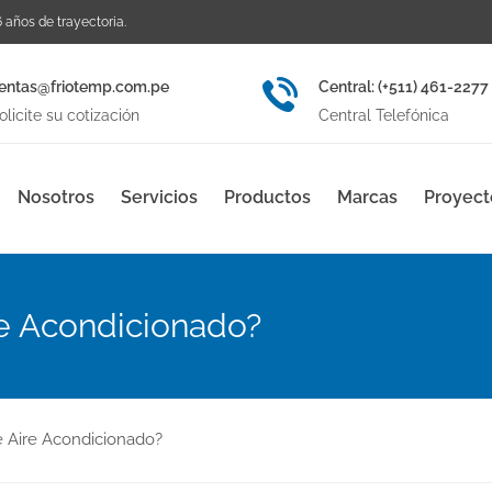
 años de trayectoria.
entas@friotemp.com.pe
Central: (+511) 461-2277
olicite su cotización
Central Telefónica
Nosotros
Servicios
Productos
Marcas
Proyect
re Acondicionado?
e Aire Acondicionado?