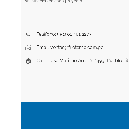
satisfacción en cada proyecto.
📞
Teléfono: (+51) 01 461 2277
📨
Email: ventas@friotemp.com.pe
🏠
Calle José Mariano Arce N.º 493, Pueblo Lib