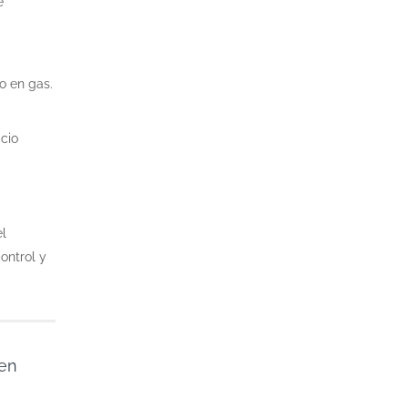
e
o en gas.
acio
el
ontrol y
ben