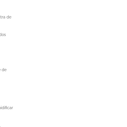
tra de
ados
e de
dificar