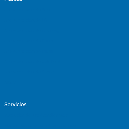
Aire Acondicionado York
Aire Acondicionado LG
Aire Acondicionado Samsung
Aire Acondicionado Daikin
Aire Acondicionado Midea
Aire Acondicionado ColdPoint
Aire Acondicionado Khöne
Alfano
Servicios
Instalación de Aire Acondicionado
Mantenimiento de Aire Acondicionado