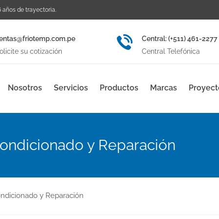
 años de trayectoria.
entas@friotemp.com.pe
Central: (+511) 461-2277
olicite su cotización
Central Telefónica
Nosotros
Servicios
Productos
Marcas
Proyect
ondicionado y Reparación
ndicionado y Reparación