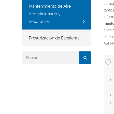
caract
Mantenimiento de Aire
tanto
Acondicionado y
infor
Reparación
mante
nuestr
estánd
Presurización de Escaleras
ASHRAE