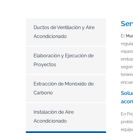
Ser
Ductos de Ventilación y Aire
Acondicionado
El
Man
regula
repara
Elaboración y Ejecución de
embar
Proyectos
según
tenien
encue
Extracción de Monóxido de
Carbono
Soluc
acon
Instalación de Aire
En Fri
Acondicionado
probl
equipo