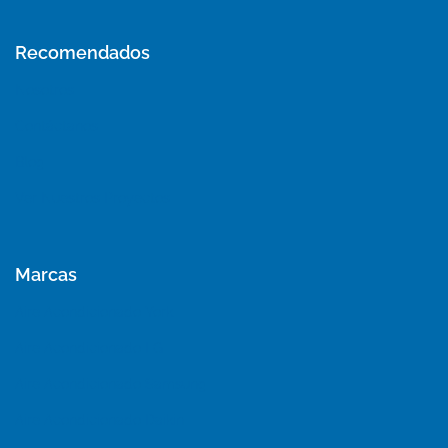
Recomendados
Nosotros
Contáctanos
Blog
Ver Nuestros Proyectos
Marcas
Aire Acondicionado York
Aire Acondicionado LG
Aire Acondicionado Samsung
Aire Acondicionado Daikin