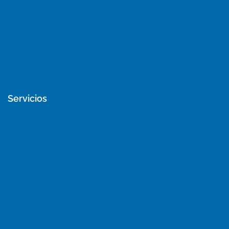
Aire Acondicionado Midea
Aire Acondicionado ColdPoint
Aire Acondicionado Khöne
Alfano
Servicios
Instalación de Aire Acondicionado
Mantenimiento de Aire Acondicionado
Presurización de Escaleras
Extracción de Monóxido
Elaboración y Ejecución de Proyectos
Ductos de Aire Acondicionado y Ventilación
Otros Mantenimientos