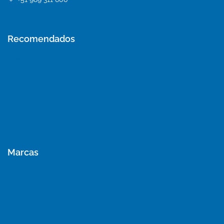
Recomendados
Nosotros
Contáctanos
Blog
Ver Nuestros Proyectos
Marcas
Aire Acondicionado York
Aire Acondicionado LG
Aire Acondicionado Samsung