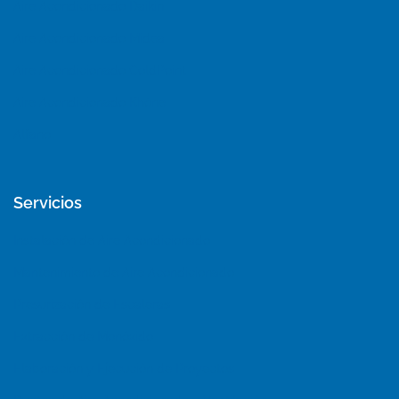
Aire Acondicionado Daikin
Aire Acondicionado Midea
Aire Acondicionado ColdPoint
Aire Acondicionado Khöne
Alfano
Servicios
Instalación de Aire Acondicionado
Mantenimiento de Aire Acondicionado
Presurización de Escaleras
Extracción de Monóxido
Elaboración y Ejecución de Proyectos