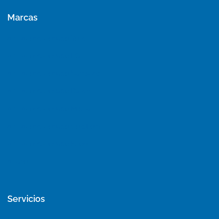
Marcas
Aire Acondicionado York
Aire Acondicionado LG
Aire Acondicionado Samsung
Aire Acondicionado Daikin
Aire Acondicionado Midea
Aire Acondicionado ColdPoint
Aire Acondicionado Khöne
Alfano
Servicios