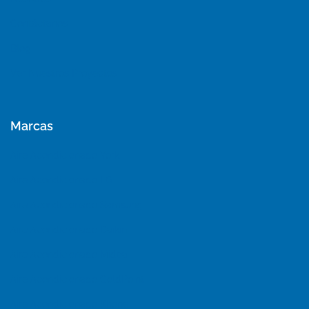
Contáctanos
Blog
Ver Nuestros Proyectos
Marcas
Aire Acondicionado York
Aire Acondicionado LG
Aire Acondicionado Samsung
Aire Acondicionado Daikin
Aire Acondicionado Midea
Aire Acondicionado ColdPoint
Aire Acondicionado Khöne