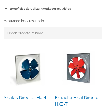
Beneficios de Utilizar Ventiladores Axiales
Alta Eficiencia:
Mejora de la Calidad del Aire:
Mostrando los 7 resultados
Durabilidad:
Reducción de Calor:
Versatilidad:
Funcionamiento Silencioso:
Fácil Instalación:
Axiales Directos HXM
Extractor Axial Directo
HXB-T