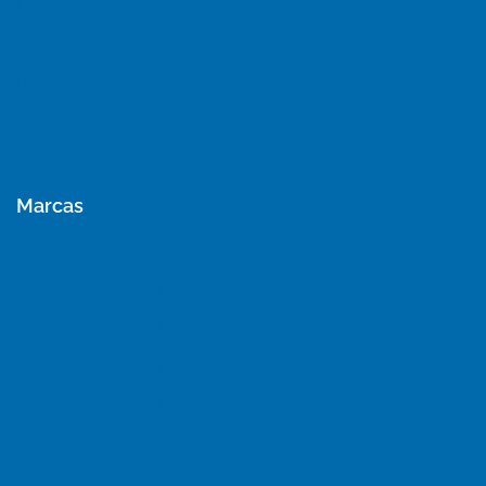
Nosotros
Contáctanos
Blog
Ver Nuestros Proyectos
Marcas
Aire Acondicionado York
Aire Acondicionado LG
Aire Acondicionado Samsung
Aire Acondicionado Daikin
Aire Acondicionado Midea
Aire Acondicionado ColdPoint