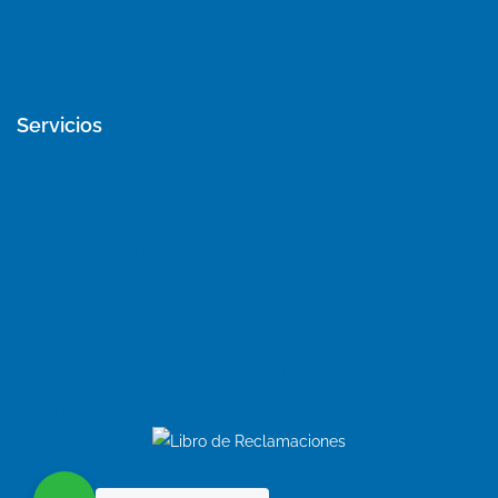
Aire Acondicionado Khöne
Alfano
Servicios
Instalación de Aire Acondicionado
Mantenimiento de Aire Acondicionado
Presurización de Escaleras
Extracción de Monóxido
Elaboración y Ejecución de Proyectos
Ductos de Aire Acondicionado y Ventilación
Otros Mantenimientos