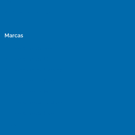
Blog
Ver Nuestros Proyectos
Marcas
Aire Acondicionado York
Aire Acondicionado LG
Aire Acondicionado Samsung
Aire Acondicionado Daikin
Aire Acondicionado Midea
Aire Acondicionado ColdPoint
Aire Acondicionado Khöne
Alfano