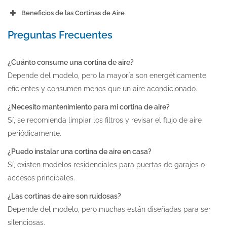
Beneficios de las Cortinas de Aire
Cortina de Aire
Preguntas Frecuentes
Ahorro energético:
Crea una barrera de aire para separar espacios.
Entradas de tiendas y supermercados.
Ahorro energético:
No modifica la temperatura del aire.
Puertas de restaurantes y cafeterías.
¿Cuánto consume una cortina de aire?
Confort:
Ideal para puertas y ventanas frecuentadas.
Depende del modelo, pero la mayoría son energéticamente
Accesos a naves industriales o almacenes.
Reduce la entrada de insectos y contaminantes.
eficientes y consumen menos que un aire acondicionado.
Vestíbulos de hoteles y oficinas.
Control de insectos:
Higiene:
¿Necesito mantenimiento para mi cortina de aire?
Aire Acondicionado
Sí, se recomienda limpiar los filtros y revisar el flujo de aire
Protección contra el polvo y contaminantes:
Versatilidad:
periódicamente.
Enfría o calienta el aire dentro de un espacio.
¿Puedo instalar una cortina de aire en casa?
Regula la temperatura del ambiente.
Confort térmico:
Sí, existen modelos residenciales para puertas de garajes o
Perfecto para climatizar habitaciones.
accesos principales.
No tiene esta función.
¿Las cortinas de aire son ruidosas?
Depende del modelo, pero muchas están diseñadas para ser
silenciosas.