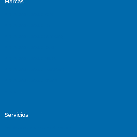
Marcas
Aire Acondicionado York
Aire Acondicionado LG
Aire Acondicionado Samsung
Aire Acondicionado Daikin
Aire Acondicionado Midea
Aire Acondicionado ColdPoint
Aire Acondicionado Khöne
Alfano
Servicios
Instalación de Aire Acondicionado